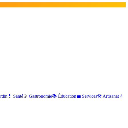
ardin
💊
Santé
🍲
Gastronomie
📚
Éducation
💼
Services
🛠
Artisanat
🎸