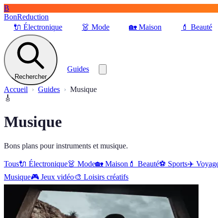
B
BonReduction
🔌
Électronique
👗
Mode
🏡
Maison
💄
Beauté
Guides
Rechercher
Accueil
Guides
Musique
🎸
Musique
Bons plans pour instruments et musique.
Tous
🔌
Électronique
👗
Mode
🏡
Maison
💄
Beauté
⚽️
Sports
✈️
Voyag
Musique
🎮
Jeux vidéo
🎨
Loisirs créatifs