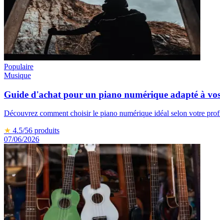
Populaire
Musique
Guide d'achat pour un piano numérique adapté à vos
Découvrez comment choisir le piano numérique idéal selon votre profi
★
4.5
/5
6
produits
07/06/2026