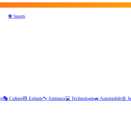
⚽️
Sports
es
🎭
Culture
🧸
Enfants
🐾
Animaux
💻
Technologie
🚗
Automobile
🌼
J