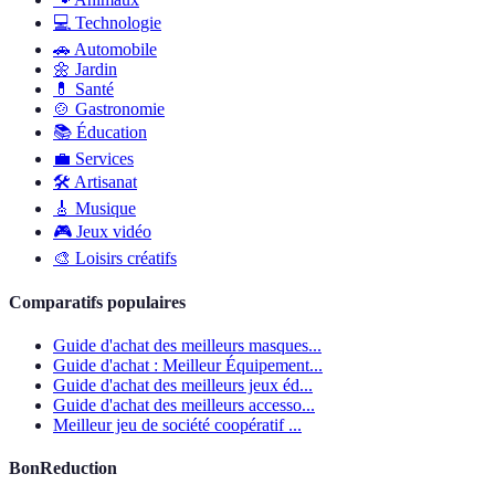
💻
Technologie
🚗
Automobile
🌼
Jardin
💊
Santé
🍲
Gastronomie
📚
Éducation
💼
Services
🛠
Artisanat
🎸
Musique
🎮
Jeux vidéo
🎨
Loisirs créatifs
Comparatifs populaires
Guide d'achat des meilleurs masques...
Guide d'achat : Meilleur Équipement...
Guide d'achat des meilleurs jeux éd...
Guide d'achat des meilleurs accesso...
Meilleur jeu de société coopératif ...
BonReduction