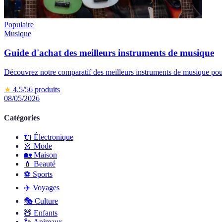
Populaire
Musique
Guide d'achat des meilleurs instruments de musique
Découvrez notre comparatif des meilleurs instruments de musique pour 
★
4.5
/5
6
produits
08/05/2026
Catégories
🔌
Électronique
👗
Mode
🏡
Maison
💄
Beauté
⚽️
Sports
✈️
Voyages
🎭
Culture
🧸
Enfants
🐾
Animaux