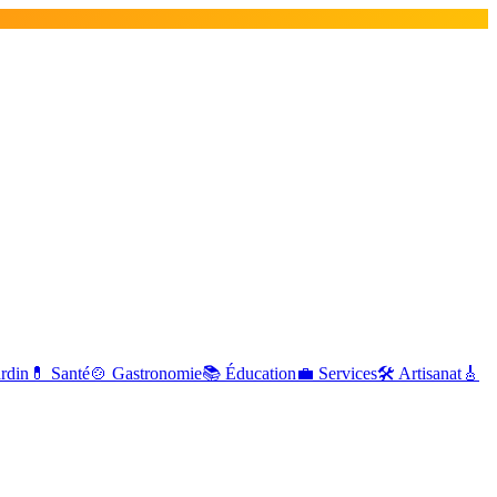
ardin
💊
Santé
🍲
Gastronomie
📚
Éducation
💼
Services
🛠
Artisanat
🎸