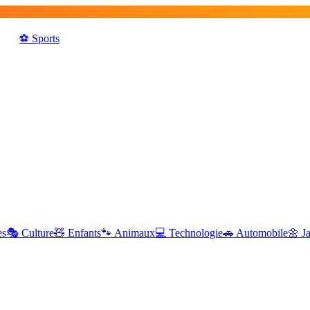
⚽️
Sports
es
🎭
Culture
🧸
Enfants
🐾
Animaux
💻
Technologie
🚗
Automobile
🌼
J