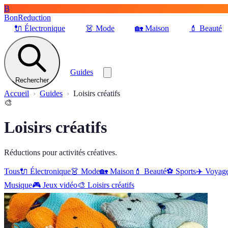
B
BonReduction
🔌
Électronique
👗
Mode
🏡
Maison
💄
Beauté
Guides
Rechercher
Accueil
Guides
Loisirs créatifs
🎨
Loisirs créatifs
Réductions pour activités créatives.
Tous
🔌
Électronique
👗
Mode
🏡
Maison
💄
Beauté
⚽️
Sports
✈️
Voyag
Musique
🎮
Jeux vidéo
🎨
Loisirs créatifs