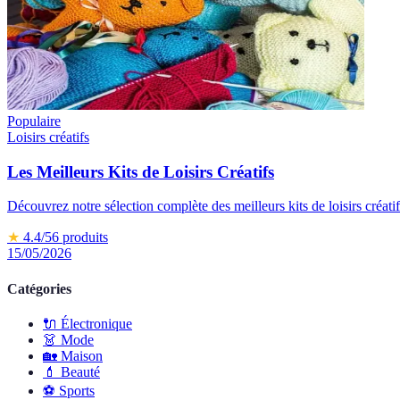
Populaire
Loisirs créatifs
Les Meilleurs Kits de Loisirs Créatifs
Découvrez notre sélection complète des meilleurs kits de loisirs créati
★
4.4
/5
6
produits
15/05/2026
Catégories
🔌
Électronique
👗
Mode
🏡
Maison
💄
Beauté
⚽️
Sports