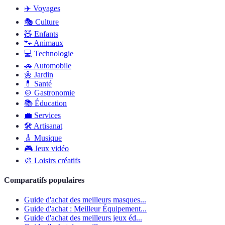
✈️
Voyages
🎭
Culture
🧸
Enfants
🐾
Animaux
💻
Technologie
🚗
Automobile
🌼
Jardin
💊
Santé
🍲
Gastronomie
📚
Éducation
💼
Services
🛠
Artisanat
🎸
Musique
🎮
Jeux vidéo
🎨
Loisirs créatifs
Comparatifs populaires
Guide d'achat des meilleurs masques...
Guide d'achat : Meilleur Équipement...
Guide d'achat des meilleurs jeux éd...