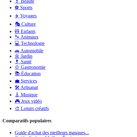
💄
Beauté
⚽️
Sports
✈️
Voyages
🎭
Culture
🧸
Enfants
🐾
Animaux
💻
Technologie
🚗
Automobile
🌼
Jardin
💊
Santé
🍲
Gastronomie
📚
Éducation
💼
Services
🛠
Artisanat
🎸
Musique
🎮
Jeux vidéo
🎨
Loisirs créatifs
Comparatifs populaires
Guide d'achat des meilleurs masques...