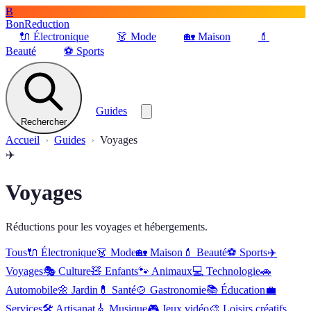
B
BonReduction
🔌
Électronique
👗
Mode
🏡
Maison
💄
Beauté
⚽️
Sports
Guides
Rechercher
Accueil
Guides
Voyages
✈️
Voyages
Réductions pour les voyages et hébergements.
Tous
🔌
Électronique
👗
Mode
🏡
Maison
💄
Beauté
⚽️
Sports
✈️
Voyages
🎭
Culture
🧸
Enfants
🐾
Animaux
💻
Technologie
🚗
Automobile
🌼
Jardin
💊
Santé
🍲
Gastronomie
📚
Éducation
💼
Services
🛠
Artisanat
🎸
Musique
🎮
Jeux vidéo
🎨
Loisirs créatifs