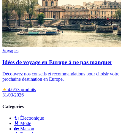
Voyages
Idées de voyage en Europe à ne pas manquer
Découvrez nos conseils et recommandations pour choisir votre
prochaine destination en Europe.
★
4.6
/5
3
produits
31/03/2026
Catégories
🔌
Électronique
👗
Mode
🏡
Maison