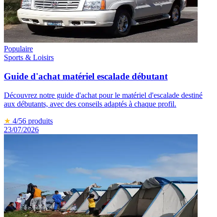
Populaire
Sports & Loisirs
Guide d'achat matériel escalade débutant
Découvrez notre guide d'achat pour le matériel d'escalade destiné
aux débutants, avec des conseils adaptés à chaque profil.
★
4
/5
6
produits
23/07/2026