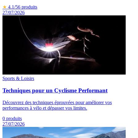
★
4.1
/5
6
produits
27/07/2026
Sports & Loisirs
Techniques pour un Cyclisme Performant
Découvrez des techniques éprouvées pour améliorer vos
performances à vélo et dépasser vos limites.
0
produits
27/07/2026