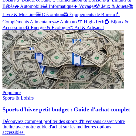
Bébés
🚗
Automobile
💻
Informatique
✈️
Voyages
🎲
Jeux & Jouets
📚
Livre & Musique
🖼️
Décoration
🖨️
Équipements de Bureau
💊
Compléments Alimentaires
🐶
Animaux
🔌
High-Tech
💍
Bijoux &
Accessoires
♻️
Énergie & Écologie
🎨
Art & Artisanat
Populaire
Sports & Loisirs
Sports d'hiver petit budget : Guide d'achat complet
Découvrez comment profiter des sports d'hiver sans casser votre
tirelire avec notre guide d'achat sur les meilleures options
accessibles.