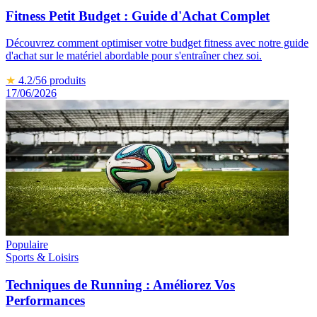
Fitness Petit Budget : Guide d'Achat Complet
Découvrez comment optimiser votre budget fitness avec notre guide
d'achat sur le matériel abordable pour s'entraîner chez soi.
★
4.2
/5
6
produits
17/06/2026
Populaire
Sports & Loisirs
Techniques de Running : Améliorez Vos
Performances