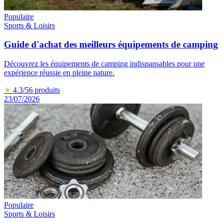
Populaire
Sports & Loisirs
Guide d'achat des meilleurs équipements de camping
Découvrez les équipements de camping indispansables pour une
expérience réussie en pleine nature.
★
4.3
/5
6
produits
23/07/2026
Populaire
Sports & Loisirs