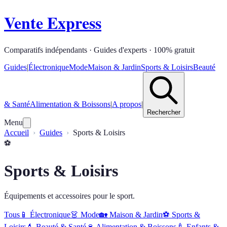
Vente Express
Comparatifs indépendants · Guides d'experts · 100% gratuit
Guides
|
Électronique
Mode
Maison & Jardin
Sports & Loisirs
Beauté
& Santé
Alimentation & Boissons
|
A propos
|
Rechercher
Menu
Accueil
Guides
Sports & Loisirs
⚽
Sports & Loisirs
Équipements et accessoires pour le sport.
Tous
📱
Électronique
👗
Mode
🏡
Maison & Jardin
⚽
Sports &
Loisirs
💄
Beauté & Santé
🍷
Alimentation & Boissons
🍼
Enfants &