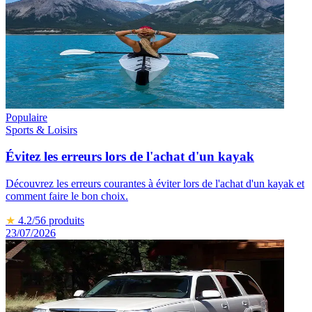
Populaire
Sports & Loisirs
Évitez les erreurs lors de l'achat d'un kayak
Découvrez les erreurs courantes à éviter lors de l'achat d'un kayak et
comment faire le bon choix.
★
4.2
/5
6
produits
23/07/2026