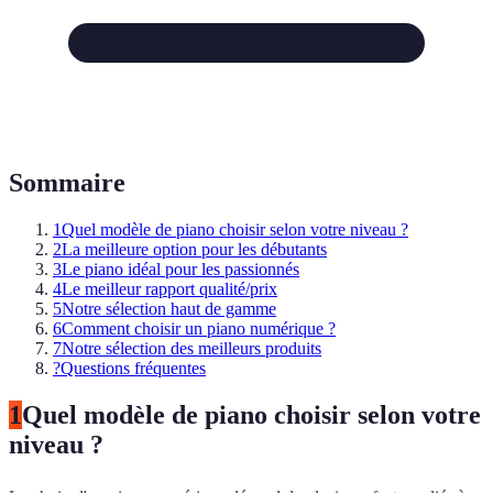
Sommaire
1
Quel modèle de piano choisir selon votre niveau ?
2
La meilleure option pour les débutants
3
Le piano idéal pour les passionnés
4
Le meilleur rapport qualité/prix
5
Notre sélection haut de gamme
6
Comment choisir un piano numérique ?
7
Notre sélection des meilleurs produits
?
Questions fréquentes
1
Quel modèle de piano choisir selon votre
niveau ?