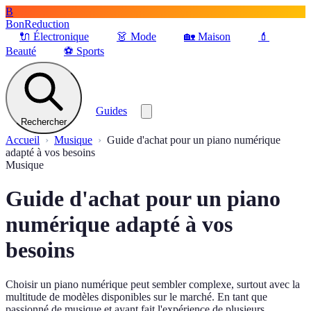
B
BonReduction
🔌
Électronique
👗
Mode
🏡
Maison
💄
Beauté
⚽️
Sports
Guides
Rechercher
Accueil
Musique
Guide d'achat pour un piano numérique
adapté à vos besoins
Musique
Guide d'achat pour un piano
numérique adapté à vos
besoins
Choisir un piano numérique peut sembler complexe, surtout avec la
multitude de modèles disponibles sur le marché. En tant que
passionné de musique et ayant fait l'expérience de plusieurs