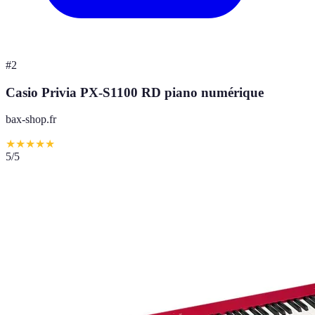
#
2
Casio Privia PX-S1100 RD piano numérique
bax-shop.fr
★
★
★
★
★
5
/5