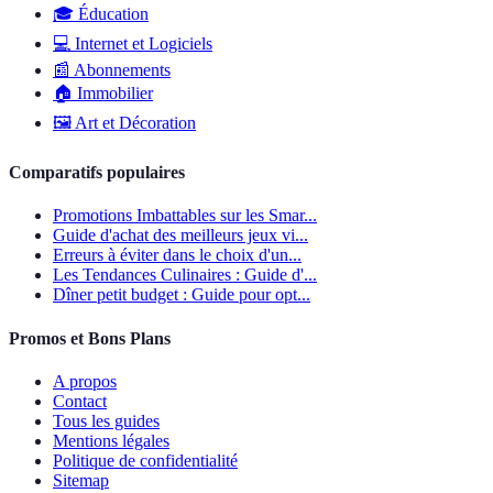
🎓
Éducation
💻
Internet et Logiciels
📰
Abonnements
🏠
Immobilier
🖼️
Art et Décoration
Comparatifs populaires
Promotions Imbattables sur les Smar...
Guide d'achat des meilleurs jeux vi...
Erreurs à éviter dans le choix d'un...
Les Tendances Culinaires : Guide d'...
Dîner petit budget : Guide pour opt...
Promos et Bons Plans
A propos
Contact
Tous les guides
Mentions légales
Politique de confidentialité
Sitemap