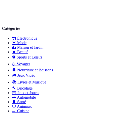
Catégories
🔌
Électronique
👗
Mode
🏡
Maison et Jardin
💄
Beauté
⚽
Sports et Loisirs
✈️
Voyages
🍔
Nourriture et Boissons
🎮
Jeux Vidéo
📚
Livres et Musique
🔨
Bricolage
🧸
Jeux et Jouets
🚗
Automobile
💊
Santé
🐶
Animaux
🍳
Cuisine