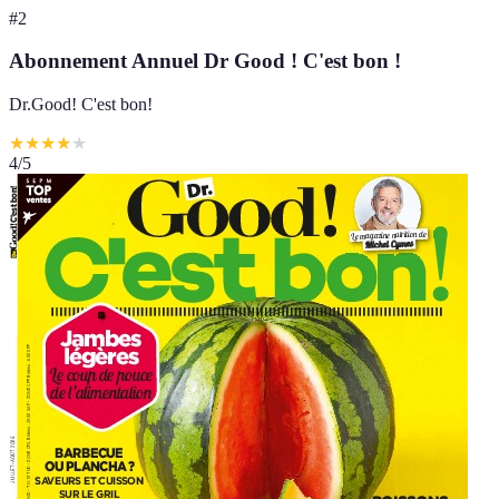
#
2
Abonnement Annuel Dr Good ! C'est bon !
Dr.Good! C'est bon!
★
★
★
★
★
4
/5