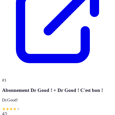
#
3
Abonnement Dr Good ! + Dr Good ! C'est bon !
Dr.Good!
★
★
★
★
★
4
/5