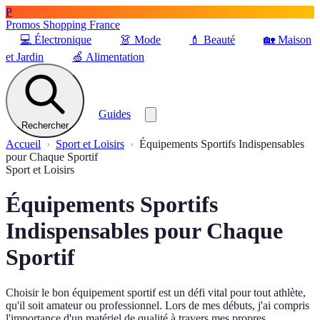
P
Promos Shopping France
💻
Électronique
👗
Mode
💄
Beauté
🏡
Maison
et Jardin
🍏
Alimentation
Guides
Rechercher
Accueil
Sport et Loisirs
Équipements Sportifs Indispensables
pour Chaque Sportif
Sport et Loisirs
Équipements Sportifs
Indispensables pour Chaque
Sportif
Choisir le bon équipement sportif est un défi vital pour tout athlète,
qu'il soit amateur ou professionnel. Lors de mes débuts, j'ai compris
l'importance d'un matériel de qualité à travers mes propres