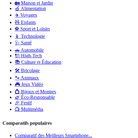
🏡
Maison et Jardin
🍏
Alimentation
✈️
Voyages
🧸
Enfants
⚽
Sport et Loisirs
📱
Technologie
🩺
Santé
🚗
Automobile
🔌
High-Tech
📚
Culture et Éducation
🛠️
Bricolage
🐾
Animaux
🎮
Jeux Vidéo
💍
Bijoux et Montres
🌿
Éco-Responsable
🎉
Festif
📺
Multimédia
Comparatifs populaires
Comparatif des Meilleurs Smartphone...