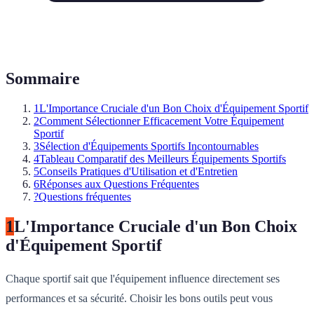
Sommaire
1
L'Importance Cruciale d'un Bon Choix d'Équipement Sportif
2
Comment Sélectionner Efficacement Votre Équipement
Sportif
3
Sélection d'Équipements Sportifs Incontournables
4
Tableau Comparatif des Meilleurs Équipements Sportifs
5
Conseils Pratiques d'Utilisation et d'Entretien
6
Réponses aux Questions Fréquentes
?
Questions fréquentes
1
L'Importance Cruciale d'un Bon Choix
d'Équipement Sportif
Chaque sportif sait que l'équipement influence directement ses
performances et sa sécurité. Choisir les bons outils peut vous