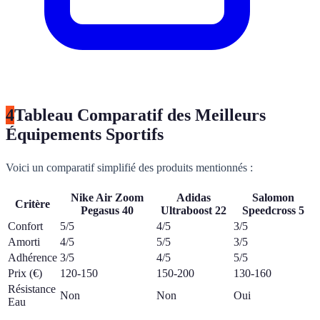
4
Tableau Comparatif des Meilleurs
Équipements Sportifs
Voici un comparatif simplifié des produits mentionnés :
Nike Air Zoom
Adidas
Salomon
Critère
Pegasus 40
Ultraboost 22
Speedcross 5
Confort
5/5
4/5
3/5
Amorti
4/5
5/5
3/5
Adhérence
3/5
4/5
5/5
Prix (€)
120-150
150-200
130-160
Résistance
Non
Non
Oui
Eau