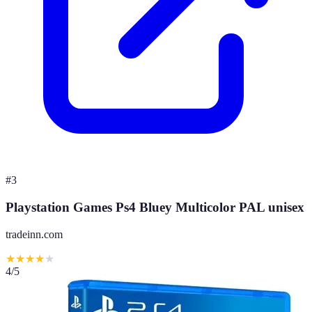
#
3
Playstation Games Ps4 Bluey Multicolor PAL unisex
tradeinn.com
★
★
★
★
★
4
/5