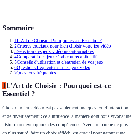
Sommaire
1
L'Art de Choisir : Pourquoi est-ce Essentiel ?
2
Critères cruciaux pour bien choisir votre jeu vidéo
3
Sélection des jeux vidéo incontournables
4
Comparatif des jeux : Tableau récapitulatif
5
Conseils d'utilisation et d'entretien de vos jeux
6
Questions fréquentes sur les jeux vidéo
?
Questions fréquentes
1
L'Art de Choisir : Pourquoi est-ce
Essentiel ?
Choisir un jeu vidéo n’est pas seulement une question d’interaction
et de divertissement ; cela influence la manière dont nous vivons une
histoire ou développons des compétences. Avec un marché de plus
en plus saturé, faire un choix réfléchi est crucial pour garantir une