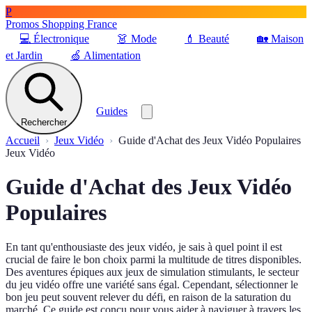
P
Promos Shopping France
💻
Électronique
👗
Mode
💄
Beauté
🏡
Maison
et Jardin
🍏
Alimentation
Guides
Rechercher
Accueil
Jeux Vidéo
Guide d'Achat des Jeux Vidéo Populaires
Jeux Vidéo
Guide d'Achat des Jeux Vidéo
Populaires
En tant qu'enthousiaste des jeux vidéo, je sais à quel point il est
crucial de faire le bon choix parmi la multitude de titres disponibles.
Des aventures épiques aux jeux de simulation stimulants, le secteur
du jeu vidéo offre une variété sans égal. Cependant, sélectionner le
bon jeu peut souvent relever du défi, en raison de la saturation du
marché. Ce guide est conçu pour vous aider à naviguer à travers les