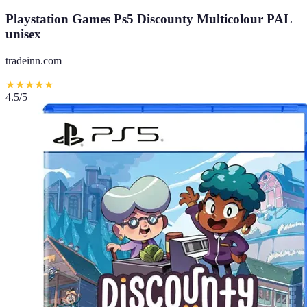
Playstation Games Ps5 Discounty Multicolour PAL
unisex
tradeinn.com
★
★
★
★
★
4.5
/5