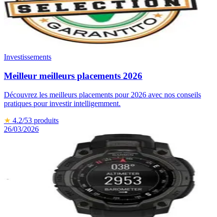
Investissements
Meilleur meilleurs placements 2026
Découvrez les meilleurs placements pour 2026 avec nos conseils
pratiques pour investir intelligemment.
★
4.2
/5
3
produits
26/03/2026