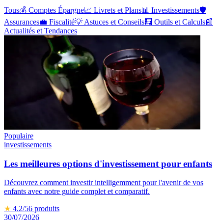
Tous
💰
Comptes Épargne
📈
Livrets et Plans
📊
Investissements
🛡️
Assurances
💼
Fiscalité
💡
Astuces et Conseils
🧮
Outils et Calculs
📰
Actualités et Tendances
Populaire
investissements
Les meilleures options d'investissement pour enfants
Découvrez comment investir intelligemment pour l'avenir de vos
enfants avec notre guide complet et comparatif.
★
4.2
/5
6
produits
30/07/2026