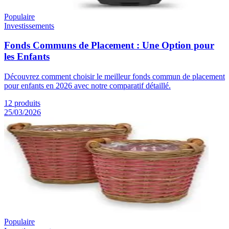
Populaire
Investissements
Fonds Communs de Placement : Une Option pour
les Enfants
Découvrez comment choisir le meilleur fonds commun de placement
pour enfants en 2026 avec notre comparatif détaillé.
12
produits
25/03/2026
Populaire