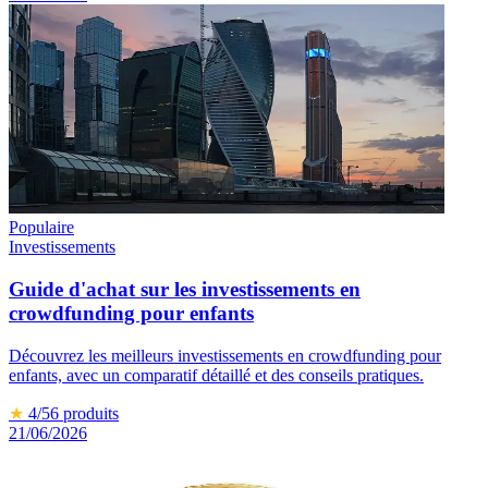
Populaire
Investissements
Guide d'achat sur les investissements en
crowdfunding pour enfants
Découvrez les meilleurs investissements en crowdfunding pour
enfants, avec un comparatif détaillé et des conseils pratiques.
★
4
/5
6
produits
21/06/2026