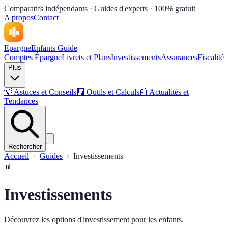
Comparatifs indépendants · Guides d'experts · 100% gratuit
A propos
Contact
Epargne
Enfants Guide
Comptes Épargne
Livrets et Plans
Investissements
Assurances
Fiscalité
Plus
💡
Astuces et Conseils
🧮
Outils et Calculs
📰
Actualités et
Tendances
Rechercher
Accueil
Guides
Investissements
📊
Investissements
Découvrez les options d'investissement pour les enfants.