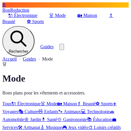
B
BonReduction
🔌
Électronique
👗
Mode
🏡
Maison
💄
Beauté
⚽️
Sports
Guides
Rechercher
Accueil
Guides
Mode
👗
Mode
Bons plans pour les vêtements et accessoires.
Tous
🔌
Électronique
👗
Mode
🏡
Maison
💄
Beauté
⚽️
Sports
✈️
Voyages
🎭
Culture
🧸
Enfants
🐾
Animaux
💻
Technologie
🚗
Automobile
🌼
Jardin
💊
Santé
🍲
Gastronomie
📚
Éducation
💼
Services
🛠
Artisanat
🎸
Musique
🎮
Jeux vidéo
🎨
Loisirs créatifs