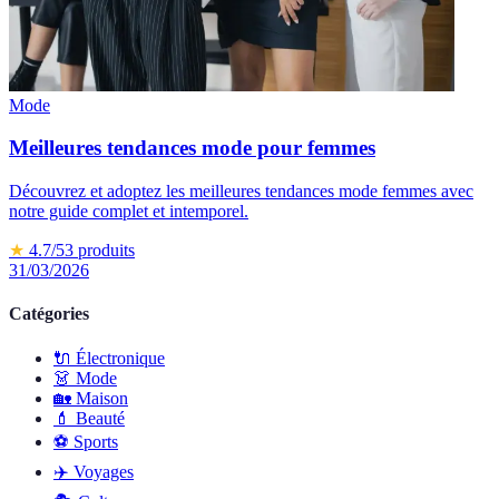
Mode
Meilleures tendances mode pour femmes
Découvrez et adoptez les meilleures tendances mode femmes avec
notre guide complet et intemporel.
★
4.7
/5
3
produits
31/03/2026
Catégories
🔌
Électronique
👗
Mode
🏡
Maison
💄
Beauté
⚽️
Sports
✈️
Voyages