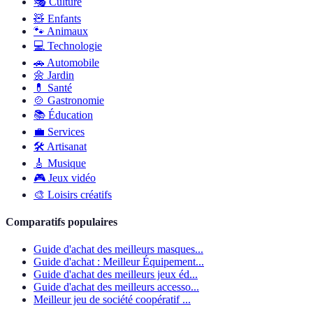
🎭
Culture
🧸
Enfants
🐾
Animaux
💻
Technologie
🚗
Automobile
🌼
Jardin
💊
Santé
🍲
Gastronomie
📚
Éducation
💼
Services
🛠
Artisanat
🎸
Musique
🎮
Jeux vidéo
🎨
Loisirs créatifs
Comparatifs populaires
Guide d'achat des meilleurs masques...
Guide d'achat : Meilleur Équipement...
Guide d'achat des meilleurs jeux éd...
Guide d'achat des meilleurs accesso...
Meilleur jeu de société coopératif ...